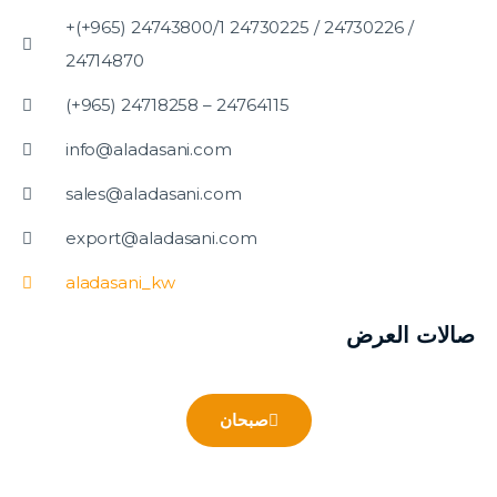
+(+965) 24743800/1 24730225 / 24730226 /
24714870
(+965) 24718258 – 24764115
info@aladasani.com
sales@aladasani.com
export@aladasani.com
aladasani_kw
صالات العرض
صبحان