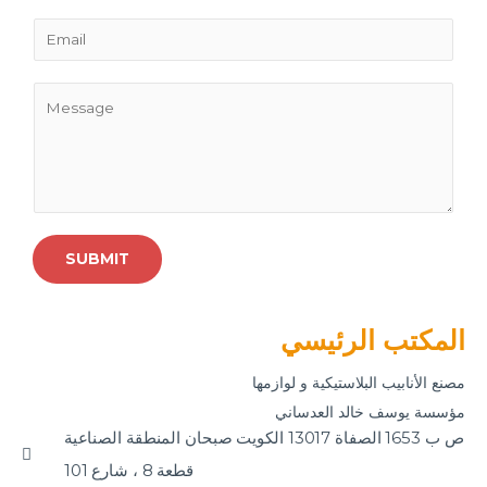
*
m
E
b
m
e
a
P
r
i
a
s
l
r
*
a
g
r
a
SUBMIT
p
h
المكتب الرئيسي
T
e
مصنع الأنابيب البلاستيكية و لوازمها
x
مؤسسة يوسف خالد العدساني
t
ص ب 1653 الصفاة 13017 الكويت صبحان المنطقة الصناعية
قطعة 8 ، شارع 101